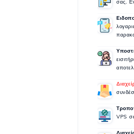
σας. Ε
Ειδοπο
λογαρι
παρακο
Υποστή
εισιτή
αποτελ
Διαχεί
συνδέσ
Τροπο
VPS σο
Διαχεί