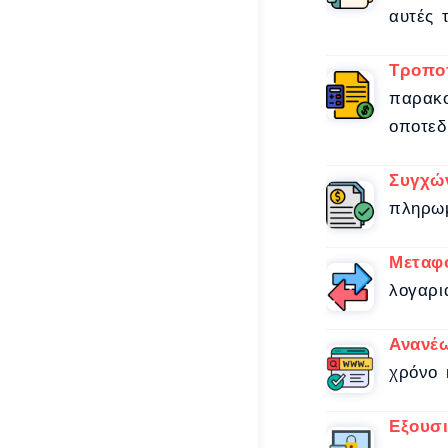
αυτές 
Τροποπ
παρακο
οποτεδ
Συγχώ
πληρωμ
Μεταφ
λογαρι
Ανανέ
χρόνο 
Εξουσ