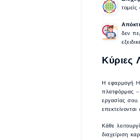
τομείς
Απόκτ
δεν πε
εξειδι
Κύριες 
Η εφαρμογή Ho
πλατφόρμας – 
εργασίας σου.
επεκτείνονται
Κάθε λειτουργ
διαχείριση κα