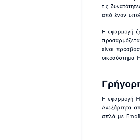
τις δυνατότητ
από έναν υπολ
Η εφαρμογή έχ
προσαρμόζεται
είναι προσβάσ
οικοσύστημα H
Γρήγορ
Η εφαρμογή Ho
Ανεξάρτητα απ
απλά με Emai