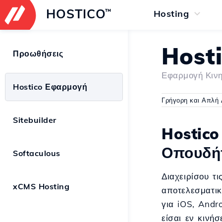
HOSTICO
™
Hosting
Host
Προωθήσεις
Εφαρμογή Κινη
Hostico Εφαρμογή
Γρήγορη και Απλή 
Sitebuilder
Hostico
Οπουδήπ
Softaculous
Διαχειρίσου τ
xCMS Hosting
αποτελεσματικ
για iOS, Andr
είσαι εν κινή