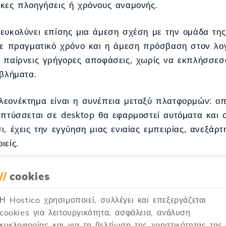
κες πλοηγήσεις ή χρόνους αναμονής.
ευκολύνει επίσης μια άμεση σχέση με την ομάδα της
σε πραγματικό χρόνο και η άμεση πρόσβαση στον λ
 παίρνεις γρήγορες αποφάσεις, χωρίς να εκπλήσσεσα
οβλήματα.
εονέκτημα είναι η συνέπεια μεταξύ πλατφορμών: οπ
απτύσσεται σε desktop θα εφαρμοστεί αυτόματα και σ
ι, έχεις την εγγύηση μιας ενιαίας εμπειρίας, ανεξάρ
ιείς.
//
cookies
 επιθυμείς κινητικότητα, ασφάλεια και αυτονομία στη
Η Hostico χρησιμοποιεί, συλλέγει και επεξεργάζεται
ico είναι το εργαλείο που απλουστεύει τη δουλειά σ
cookies για λειτουργικότητα, ασφάλεια, ανάλυση
ό οπουδήποτε.
κυκλοφορίας και για τη βελτίωση της χρηστικότητας της