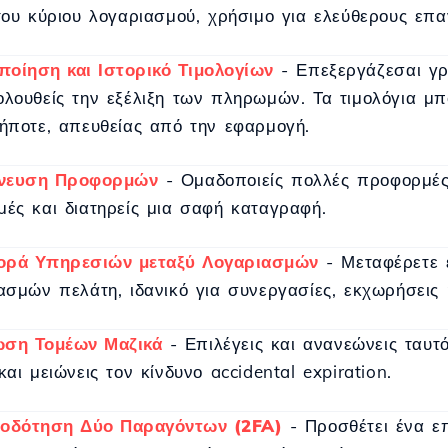
του κύριου λογαριασμού, χρήσιμο για ελεύθερους επαγ
οίηση και Ιστορικό Τιμολογίων
- Επεξεργάζεσαι γρή
λουθείς την εξέλιξη των πληρωμών. Τα τιμολόγια μ
ήποτε, απευθείας από την εφαρμογή.
νευση Προφορμών
- Ομαδοποιείς πολλές προφορμές 
ές και διατηρείς μια σαφή καταγραφή.
ορά Υπηρεσιών μεταξύ Λογαριασμών
- Μεταφέρετε ε
ασμών πελάτη, ιδανικό για συνεργασίες, εκχωρήσεις
ωση Τομέων Μαζικά
- Επιλέγεις και ανανεώνεις ταυτ
και μειώνεις τον κίνδυνο accidental expiration.
ιοδότηση Δύο Παραγόντων (2FA)
- Προσθέτει ένα ε