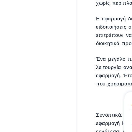
χωρίς περίπλο
Η εφαρμογή δι
ειδοποιήσεις 
επιτρέπουν να
διοικητικά πρ
Ένα μεγάλο πλ
λειτουργία αν
εφαρμογή. Έτσ
που χρησιμοπο
Συνοπτικά, αν
εφαρμογή Host
εργάζεσαι απ