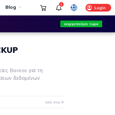
5
Blog
Login
ενεργοποίησε τώρα
CKUP
ίες Bareos για τη
άσεων δεδομένων
από Ana R.