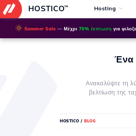
HOSTICO
™
Hosting
🌞
Summer Sale
— Μέχρι
70% έκπτωση
για φιλοξε
Ένα
Ανακαλύψτε τη λύ
βελτίωση της τ
HOSTICO
/
BLOG