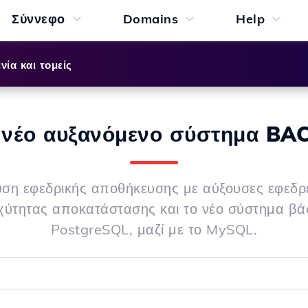
Σύννεφο
Domains
Help
νία και τομείς
 νέο αυξανόμενο σύστημα BA
ση εφεδρικής αποθήκευσης με αύξουσες εφεδρε
αχύτητας αποκατάστασης και το νέο σύστημα β
PostgreSQL, μαζί με το MySQL.