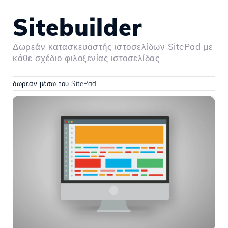
Sitebuilder
Δωρεάν κατασκευαστής ιστοσελίδων SitePad με
κάθε σχέδιο φιλοξενίας ιστοσελίδας
δωρεάν μέσω του SitePad