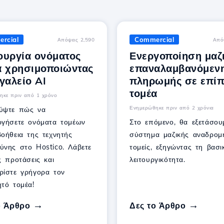
rcial
Commercial
Απόψεις 2,590
Από
ουργία ονόματος
Ενεργοποίηση μαζ
α χρησιμοποιώντας
επαναλαμβανόμεν
γαλείο AI
πληρωμής σε επί
τομέα
ηκε πριν από 1 χρόνο
Ενημερώθηκε πριν από 2 χρόνια
ύψτε πώς να
ργήσετε ονόματα τομέων
Στο επόμενο, θα εξετάσου
βοήθεια της τεχνητής
σύστημα μαζικής αναδρομ
ύνης στο Hostico. Λάβετε
τομείς, εξηγώντας τη βασι
ς προτάσεις και
λειτουργικότητα.
ρίστε γρήγορα τον
ητό τομέα!
ο Άρθρο
Δες το Άρθρο