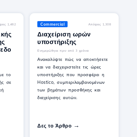
Commercial
ψεις 1,462
Απόψεις 1,308
ικής
Διαχείριση ωρών
ης
υποστήριξης
πεδο
Ενημερώθηκε πριν από 3 χρόνια
Ανακαλύψτε πώς να αποκτήσετε
και να διαχειριστείτε τις ώρες
με το
υποστήριξης που προσφέρει η
ής σε
Hostico, συμπεριλαμβανομένων
κή
των βημάτων προσθήκης και
διαχείρισης αυτών.
Δες το Άρθρο