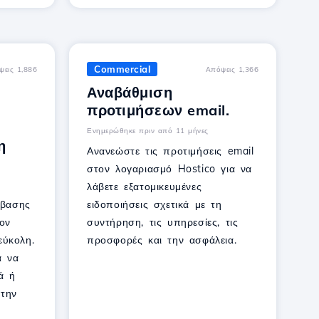
Commercial
ψεις 1,886
Απόψεις 1,366
Αναβάθμιση
προτιμήσεων email.
Ενημερώθηκε πριν από 11 μήνες
η
Ανανεώστε τις προτιμήσεις email
στον λογαριασμό Hostico για να
λάβετε εξατομικευμένες
σβασης
ειδοποιήσεις σχετικά με τη
ον
συντήρηση, τις υπηρεσίες, τις
εύκολη.
προσφορές και την ασφάλεια.
α να
ά ή
 την