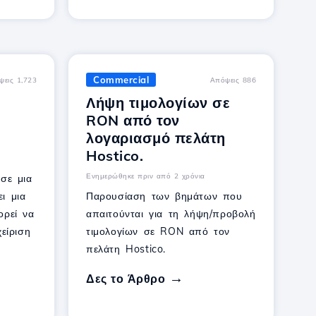
Commercial
ψεις 1,723
Απόψεις 886
Λήψη τιμολογίων σε
RON από τον
λογαριασμό πελάτη
Hostico.
Ενημερώθηκε πριν από 2 χρόνια
 σε μια
ι μια
Παρουσίαση των βημάτων που
ορεί να
απαιτούνται για τη λήψη/προβολή
είριση
τιμολογίων σε RON από τον
πελάτη Hostico.
Δες το Άρθρο