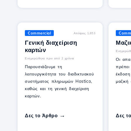
Commercial
Comme
Απόψεις 1,653
Γενική διαχείριση
Μαζι
καρτών
Ενημερώθ
Ενημερώθηκε πριν από 2 χρόνια
Οι απα
Παρουσιάζουμε τη
πρέπει
λειτουργικότητα του διαδικτυακού
έκδοση
συστήματος πληρωμών Hostico,
μαζική
καθώς και τη γενική διαχείριση
καρτών.
Δες το Άρθρο
Δες τ