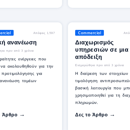
rcial
Commercial
Απόψεις 1,597
Από
κή ανανέωση
Διαχωρισμός
υπηρεσιών σε μια
ηκε πριν από 3 χρόνια
απόδειξη
ραίτητες ενέργειες που
Ενημερώθηκε πριν από 3 χρόνια
 να ακολουθηθούν για την
 προτιμολόγησης για
Η διαίρεση των στοιχείων
 ανανέωση τομέων
τιμολόγηση αντιπροσωπεύε
βασική λειτουργία που μπ
χρησιμοποιηθεί για τη διαχ
πληρωμών.
ο Άρθρο
Δες το Άρθρο