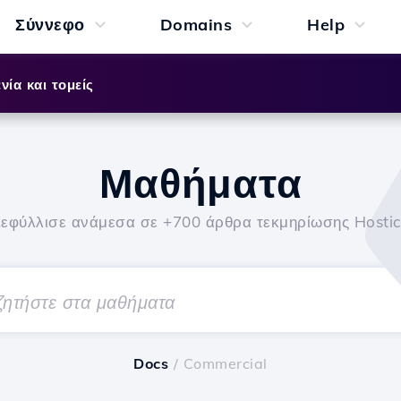
Σύννεφο
Domains
Help
νία και τομείς
Μαθήματα
εφύλλισε ανάμεσα σε +700 άρθρα τεκμηρίωσης Hosti
Docs
/ Commercial