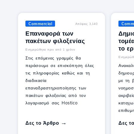
Commercial
Comme
Απόψεις 3,140
Επαναφορά των
Δημι
πακέτων φιλοξενίας
τομέ
το ερ
Ενημερώθηκε πριν από 1 χρόνο
Ενημερώθ
Στις επόμενες γραμμές θα
περάσουμε σε επισκόπηση όλες
Ανακαλ
τις πληροφορίες καθώς και τη
δημιου
διαδικασία
με τη 
επαναδραστηριοποίησης των
νοημοσ
πακέτων φιλοξενίας από τον
ακριβεί
λογαριασμό σας Hostico
καταχω
επιθυμ
Δες το Άρθρο
Δες τ