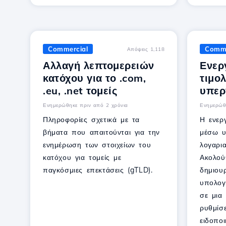
Commercial
Comme
Απόψεις 1,118
Αλλαγή λεπτομερειών
Ενερ
κατόχου για το .com,
τιμο
.eu, .net τομείς
υπερ
Ενημερώθηκε πριν από 2 χρόνια
Ενημερώθ
Πληροφορίες σχετικά με τα
Η ενερ
βήματα που απαιτούνται για την
μέσω υ
ενημέρωση των στοιχείων του
λογαρι
κατόχου για τομείς με
Ακολού
παγκόσμιες επεκτάσεις (gTLD).
δημιου
υπολογ
σε μια
ρυθμίσε
ειδοποι