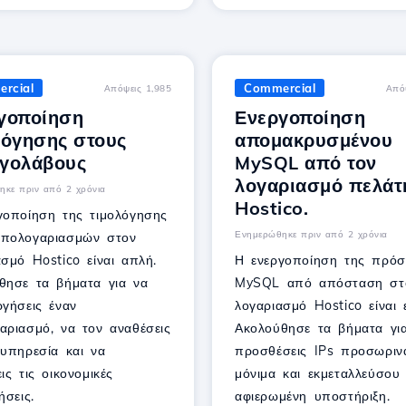
rcial
Commercial
Απόψεις 1,985
Από
γοποίηση
Ενεργοποίηση
λόγησης στους
απομακρυσμένου
γολάβους
MySQL από τον
λογαριασμό πελάτ
ηκε πριν από 2 χρόνια
Hostico.
γοποίηση της τιμολόγησης
Ενημερώθηκε πριν από 2 χρόνια
πολογαριασμών στον
ασμό Hostico είναι απλή.
Η ενεργοποίηση της πρό
θησε τα βήματα για να
MySQL από απόσταση στ
ργήσεις έναν
λογαριασμό Hostico είναι 
αριασμό, να τον αναθέσεις
Ακολούθησε τα βήματα γι
 υπηρεσία και να
προσθέσεις IPs προσωριν
ις τις οικονομικές
μόνιμα και εκμεταλλεύσου
ήσεις.
αφιερωμένη υποστήριξη.