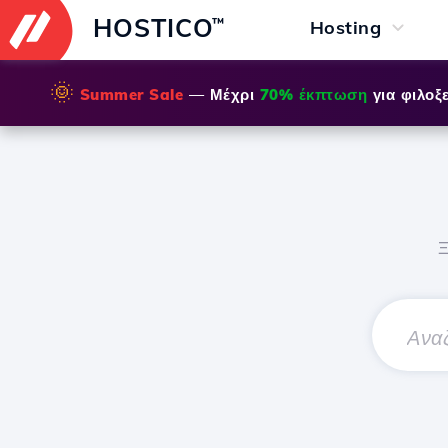
HOSTICO
™
Hosting
🌞
Summer Sale
— Μέχρι
70% έκπτωση
για φιλοξε
Ξ