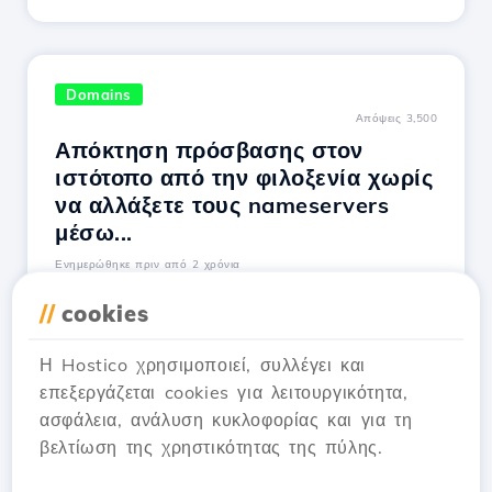
Domains
Απόψεις 3,500
Απόκτηση πρόσβασης στον
ιστότοπο από την φιλοξενία χωρίς
να αλλάξετε τους nameservers
μέσω...
Ενημερώθηκε πριν από 2 χρόνια
Σε αυτό το σεμινάριο, θα περάσουμε από τα
//
cookies
απαραίτητα βήματα για να αποκτήσουμε
πρόσβαση σε μια ιστοσελίδα που φιλοξενείται
Η Hostico χρησιμοποιεί, συλλέγει και
σε έναν διακομιστή χωρίς να χρειαστεί να
επεξεργάζεται cookies για λειτουργικότητα,
κάνουμε κάποια αλλαγή στο επίπεδο του
ασφάλεια, ανάλυση κυκλοφορίας και για τη
nameserver, χρησιμοποιώντας το αρχείο hosts
βελτίωση της χρηστικότητας της πύλης.
του λειτουργικού συστήματος.