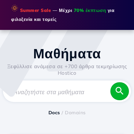
🌞
Summer Sale
— Μέχρι
70% έκπτωση
για
φιλοξενία και τομείς
Μαθήματα
Ξεφύλλισε ανάμεσα σε +700 άρθρα τεκμηρίωσης
Hostico
Docs
/ Domains