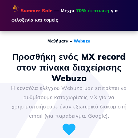
🌞
Summer Sale
— Μέχρι
70% έκπτωση
για
φιλοξενία και τομείς
Μαθήματα
•
Webuzo
Προσθήκη ενός MX record
στον πίνακα διαχείρισης
Webuzo
Η κονσόλα ελέγχου Webuzo μας επιτρέπει να
ρυθμίσουμε καταχωρίσεις MX για να
χρησιμοποιήσουμε έναν εξωτερικό διακομιστή
email (για παράδειγμα, Google).