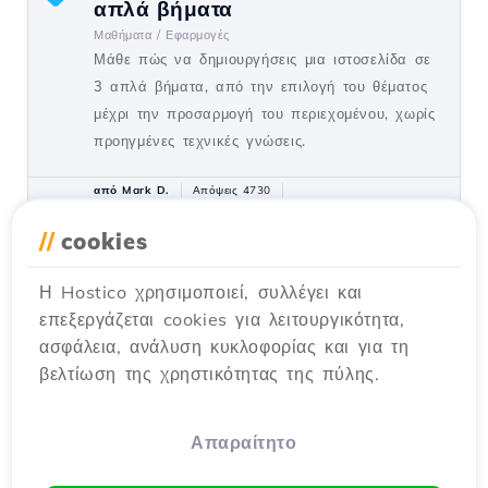
απλά βήματα
Μαθήματα /
Εφαρμογές
Μάθε πώς να δημιουργήσεις μια ιστοσελίδα σε
3 απλά βήματα, από την επιλογή του θέματος
μέχρι την προσαρμογή του περιεχομένου, χωρίς
προηγμένες τεχνικές γνώσεις.
από Mark D.
Απόψεις 4730
Ενημερώθηκε πριν από 1 χρόνο
Προβλήθηκε στις 03/09/2020
//
cookies
Η Hostico χρησιμοποιεί, συλλέγει και
Google SEO - Core Web Vitals
4
επεξεργάζεται cookies για λειτουργικότητα,
Μαθήματα /
Ανάπτυξη
ασφάλεια, ανάλυση κυκλοφορίας και για τη
Ανακάλυψε τις νέες αξίες Core Web Vitals της
βελτίωση της χρηστικότητας της πύλης.
Google για το SEO: ταχύτητα φόρτωσης,
διαδραστικότητα και οπτική σταθερότητα,
απαραίτητα για την εμπειρία των χρηστών.
Απαραίτητο
από Alexandru J.
Απόψεις 1371