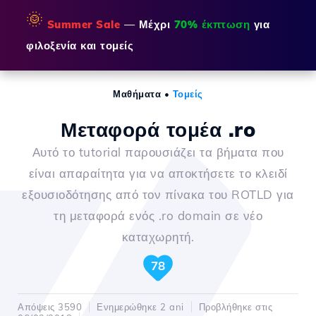
🌞
Summer Sale
— Μέχρι
70% έκπτωση
για
φιλοξενία και τομείς
Μαθήματα
•
Τομείς
Μεταφορά τομέα .ro
Αυτό το tutorial παρουσιάζει τα βήματα που
είναι απαραίτητα για να αποκτήσετε το κλειδί
εξουσιοδότησης από τον πίνακα του ROTLD για
τη μεταφορά ενός .ro domain σε νέο
καταχωρητή.
78
Απόψεις 3590
Ενημερώθηκε 2 ani
Προβλήθηκε στις