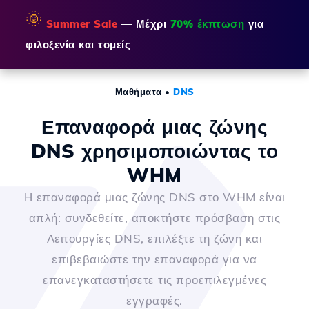
🌞
Summer Sale
— Μέχρι
70% έκπτωση
για
φιλοξενία και τομείς
Μαθήματα
•
DNS
Επαναφορά μιας ζώνης
DNS χρησιμοποιώντας το
WHM
Η επαναφορά μιας ζώνης DNS στο WHM είναι
απλή: συνδεθείτε, αποκτήστε πρόσβαση στις
Λειτουργίες DNS, επιλέξτε τη ζώνη και
επιβεβαιώστε την επαναφορά για να
επανεγκαταστήσετε τις προεπιλεγμένες
εγγραφές.