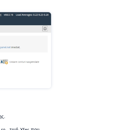
ης.
.ro
, τιμή Xfer που