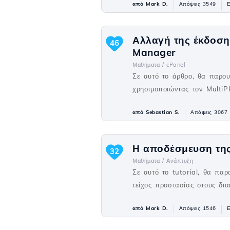
από Mark D.
Απόψεις 3549
Ε
Αλλαγή της έκδοση
46
Manager
Μαθήματα /
cPanel
Σε αυτό το άρθρο, θα παρο
χρησιμοποιώντας τον Multi
από Sebastian S.
Απόψεις 3067
Η αποδέσμευση της 
32
Μαθήματα /
Ανάπτυξη
Σε αυτό το tutorial, θα πα
τείχος προστασίας στους δια
από Mark D.
Απόψεις 1546
Ε