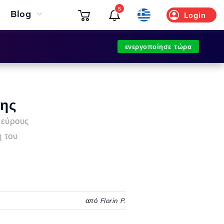
5
Blog
Login
ενεργοποίησε τώρα
νης
 εύρους
η του
από Florin P.