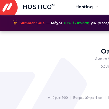
HOSTICO
™
Hosting
🌞
Summer Sale
— Μέχρι
70% έκπτωση
για φιλοξε
Οπ
Ανακαλ
ζώνη
Απόψεις 900
Ενημερώθηκε 4 ani