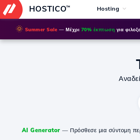
HOSTICO
™
Hosting
🌞
Summer Sale
— Μέχρι
70% έκπτωση
για φιλοξε
Αναδε
AI Generator
— Πρόσθεσε μια σύντομη περιγ