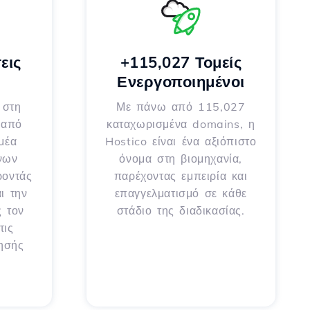
εις
+115,027 Τομείς
Ενεργοποιημένοι
 στη
Με πάνω από 115,027
 από
καταχωρισμένα domains, η
μέα
Hostico είναι ένα αξιόπιστο
νων
όνομα στη βιομηχανία,
ροντάς
παρέχοντας εμπειρία και
ι την
επαγγελματισμό σε κάθε
ς τον
στάδιο της διαδικασίας.
τις
ρησής