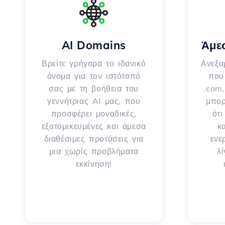
AI Domains
Άμε
Βρείτε γρήγορα το ιδανικό
Ανεξα
όνομα για τον ιστότοπό
που 
σας με τη βοήθεια του
.com,
γεννήτριας AI μας, που
μπορ
προσφέρει μοναδικές,
ότ
εξατομικευμένες και άμεσα
κ
διαθέσιμες προτάσεις για
ενε
μια χωρίς προβλήματα
λ
εκκίνηση!