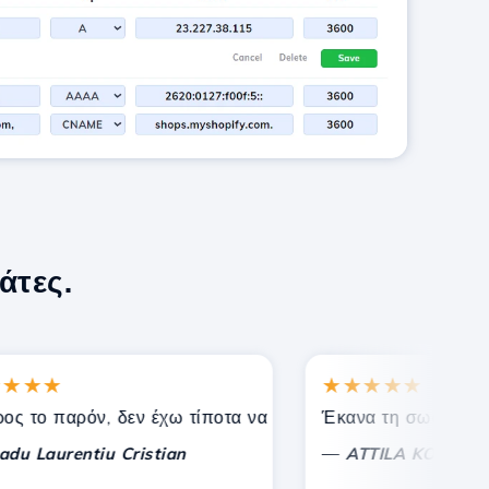
άτες.
★
★★★★★
 γνωστούς.
οστήριξη!
 παρόν, δεν έχω τίποτα να σχολιάσω, μόνο να εκτιμήσω. Με
Έκανα τη σωστή επιλογή
—
aurentiu Cristian
ATTILA KOLES