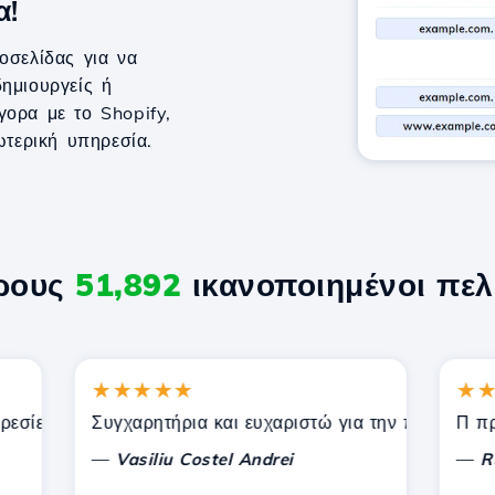
α!
οσελίδας για να
ημιουργείς ή
γορα με το Shopify,
τερική υπηρεσία.
ερους
51,892
ικανοποιημένοι πελ
★★★★★
★★★★
ίες που προσφέρει η Hostico. Σας έχω συστήσει σε άλλους
Συγχαρητήρια και ευχαριστώ για την παρεχόμενη υπ
Π προς το
—
—
Vasiliu Costel Andrei
Radu L