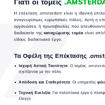
Γιατί οι τομείς
.AMSTERD
Η επέκταση .amsterdam είναι η ιδανική επιλο
αναγνωρίσιμες ευρωπαϊκές πόλεις. Αυτή η επ
οργανώσεις ή πρωτοβουλίες που απευθύνονται
διαδικασία της
καταχώρισης τομέα
είναι απλή
είδους διαδικτυακό έργο.
Τα Οφέλη της Επέκτασης .amst
Ισχυρή Αστική Ταυτότητα
: Ο τομέας .amsterd
σχετίζονται με την πόλη.
Απόδοση και Σταθερότητα
: Οι υπηρεσίες
φιλ
Τεχνική Ευελιξία
: Για πολύπλοκα έργα ή πλατφ
έλεγχο.