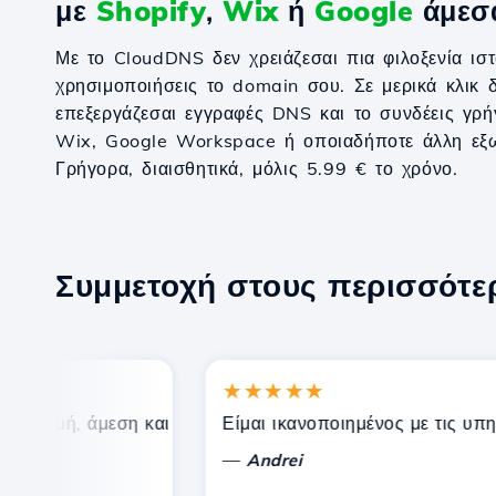
με
Shopify
,
Wix
ή
Google
άμεσ
Με το CloudDNS δεν χρειάζεσαι πια φιλοξενία ιστ
χρησιμοποιήσεις το domain σου. Σε μερικά κλικ δ
επεξεργάζεσαι εγγραφές DNS και το συνδέεις γρή
Wix, Google Workspace ή οποιαδήποτε άλλη εξω
Γρήγορα, διαισθητικά, μόλις 5.99 € το χρόνο.
Συμμετοχή στους περισσότ
★★★★★
τιμή, άμεση και αποτελεσματική τεχνική υποστήριξη.
Είμαι ικανοποιημένος με τις υπηρεσ
—
Andrei