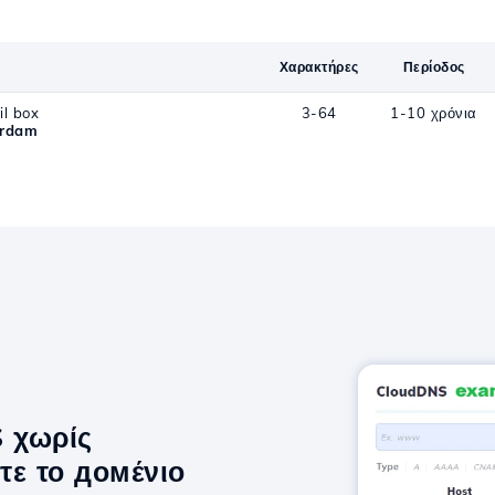
Χαρακτήρες
Περίοδος
l box
3-64
1-10 χρόνια
erdam
S χωρίς
τε το домένιο