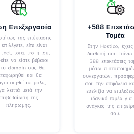
ση Επεξεργασία
+588 Επεκτάσ
Τομέα
ρτήτως της επέκτασης
επιλέγετε, είτε είναι
Στην Hostico, έχεις
 .net, .org, .ro ή .eu,
διάθεσή σου πάνω
είτε να είστε βέβαιοι
588 επεκτάσεις το
ι το domain σας θα
μέσω πιστοποιημέ
αταχωρηθεί και θα
συνεργατών, προσφέ
ργοποιηθεί σε μόλις
σου την ασφάλεια κα
ίγα λεπτά μετά την
ευελιξία να επιλέξει
επιβεβαίωση της
ιδανικό τομέα για 
πληρωμής.
ανάγκες της επιχεί
σου.