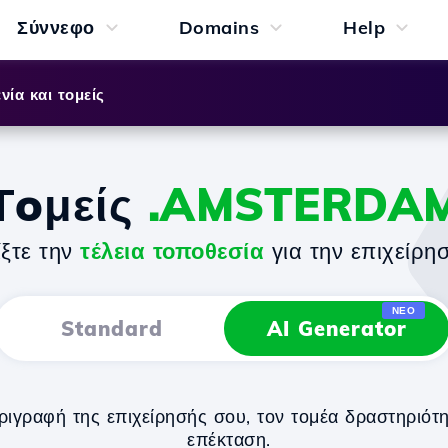
Σύννεφο
Domains
Help
νία και τομείς
Τoμείς
.AMSTERDA
ίξτε την
τέλεια τοποθεσία
για την επιχείρη
ΝΈΟ
Standard
AI Generator
ραφή της επιχείρησής σου, τον τομέα δραστηριότητα
επέκταση.