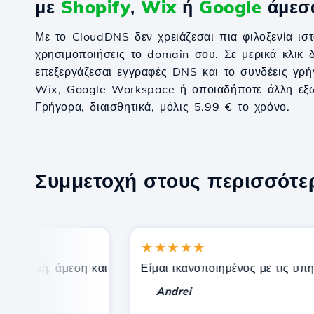
με
Shopify
,
Wix
ή
Google
άμεσ
Με το CloudDNS δεν χρειάζεσαι πια φιλοξενία ιστ
χρησιμοποιήσεις το domain σου. Σε μερικά κλικ δ
επεξεργάζεσαι εγγραφές DNS και το συνδέεις γρή
Wix, Google Workspace ή οποιαδήποτε άλλη εξω
Γρήγορα, διαισθητικά, μόλις 5.99 € το χρόνο.
Συμμετοχή στους περισσότ
★★★★★
τιμή, άμεση και αποτελεσματική τεχνική υποστήριξη.
Είμαι ικανοποιημένος με τις υπηρεσ
—
Andrei