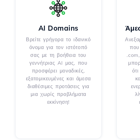
AI Domains
Άμε
Βρείτε γρήγορα το ιδανικό
Ανεξα
όνομα για τον ιστότοπό
που 
σας με τη βοήθεια του
.com,
γεννήτριας AI μας, που
μπορ
προσφέρει μοναδικές,
ότ
εξατομικευμένες και άμεσα
κ
διαθέσιμες προτάσεις για
ενε
μια χωρίς προβλήματα
λ
εκκίνηση!