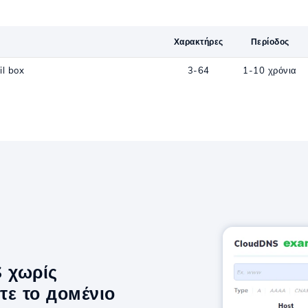
Χαρακτήρες
Περίοδος
l box
3-64
1-10 χρόνια
S χωρίς
τε το домένιο