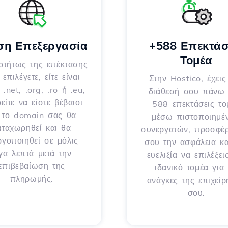
ση Επεξεργασία
+588 Επεκτάσ
Τομέα
ρτήτως της επέκτασης
επιλέγετε, είτε είναι
Στην Hostico, έχεις
 .net, .org, .ro ή .eu,
διάθεσή σου πάνω
είτε να είστε βέβαιοι
588 επεκτάσεις το
ι το domain σας θα
μέσω πιστοποιημέ
αταχωρηθεί και θα
συνεργατών, προσφέ
ργοποιηθεί σε μόλις
σου την ασφάλεια κα
ίγα λεπτά μετά την
ευελιξία να επιλέξει
επιβεβαίωση της
ιδανικό τομέα για 
πληρωμής.
ανάγκες της επιχεί
σου.