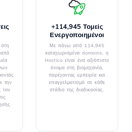
εις
+114,945 Τομείς
Ενεργοποιημένοι
 στη
Με πάνω από 114,945
 από
καταχωρισμένα domains, η
μέα
Hostico είναι ένα αξιόπιστο
νων
όνομα στη βιομηχανία,
ροντάς
παρέχοντας εμπειρία και
ι την
επαγγελματισμό σε κάθε
ς τον
στάδιο της διαδικασίας.
τις
ρησής