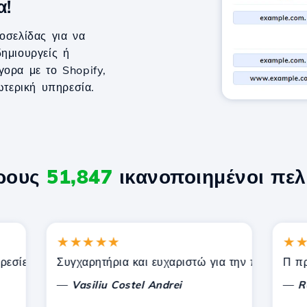
α!
οσελίδας για να
ημιουργείς ή
γορα με το Shopify,
τερική υπηρεσία.
ερους
51,847
ικανοποιημένοι πελ
★★★★★
★★★
ίες που προσφέρει η Hostico. Σας έχω συστήσει σε άλλους
Συγχαρητήρια και ευχαριστώ για την παρεχόμενη υπ
Π προς το
—
—
Vasiliu Costel Andrei
Radu L