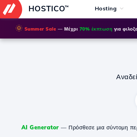
HOSTICO
™
Hosting
🌞
Summer Sale
— Μέχρι
70% έκπτωση
για φιλοξε
Αναδε
AI Generator
— Πρόσθεσε μια σύντομη περιγ