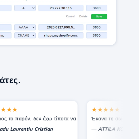
άτες.
★★
★★★★★
 γνωστούς.
οστήριξη!
 παρόν, δεν έχω τίποτα να σχολιάσω, μόνο να εκτιμήσω. Με
Έκανα τη σωστή επιλογή
—
aurentiu Cristian
ATTILA KOLES