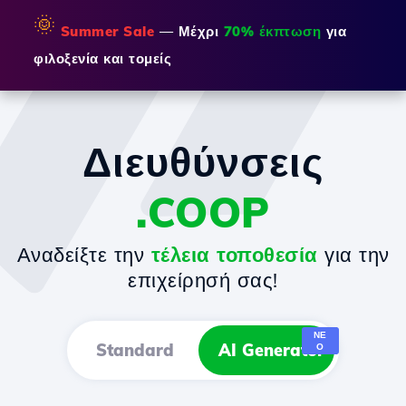
🌞
Summer Sale
— Μέχρι
70% έκπτωση
για
φιλοξενία και τομείς
Διευθύνσεις
.COOP
Αναδείξτε την
τέλεια τοποθεσία
για την
επιχείρησή σας!
ΝΈ
Standard
AI Generator
Ο