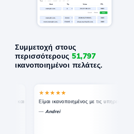
Συμμετοχή στους
περισσότερους
51,797
ικανοποιημένοι πελάτες.
★★★★★
★
η και αποτελεσματική τεχνική υποστήριξη.
Είμαι ικανοποιημένος με τις υπηρεσίες που πρ
Συγ
—
—
Andrei
V