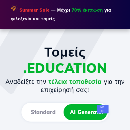
🌞
Summer Sale
— Μέχρι
70% έκπτωση
για
φιλοξενία και τομείς
Τομείς
.EDUCATION
Αναδείξτε την
τέλεια τοποθεσία
για την
επιχείρησή σας!
ΝΈ
Standard
AI Generator
Ο