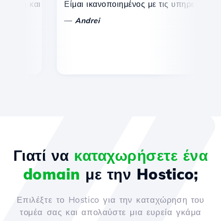
η και αποτελεσματική τεχνική υποστήριξη.
Είμαι ικανοποιημένος με τις υπηρεσίες που πρ
Συγ
—
—
Andrei
V
Γιατί να
καταχωρήσετε ένα
domain
με την Hostico;
Επιλέξτε το Hostico για την καταχώρηση του
τομέα σας και απολαύστε μια ευρεία γκάμα