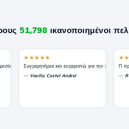
ερους
51,798
ικανοποιημένοι πελ
★★★★★
★★★★
ίες που προσφέρει η Hostico. Σας έχω συστήσει σε άλλους
Συγχαρητήρια και ευχαριστώ για την παρεχόμενη υπο
Π προς το
—
—
Vasiliu Costel Andrei
Radu L