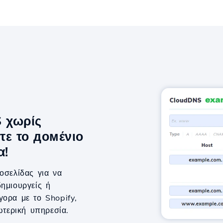
S χωρίς
τε το домένιο
α!
οσελίδας για να
ημιουργείς ή
γορα με το Shopify,
τερική υπηρεσία.