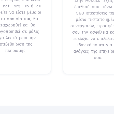
Στην Hostico, έχεις
 .net, .org, .ro ή .eu,
διάθεσή σου πάνω
είτε να είστε βέβαιοι
588 επεκτάσεις το
ι το domain σας θα
μέσω πιστοποιημέ
αταχωρηθεί και θα
συνεργατών, προσφέ
ργοποιηθεί σε μόλις
σου την ασφάλεια κα
ίγα λεπτά μετά την
ευελιξία να επιλέξει
επιβεβαίωση της
ιδανικό τομέα για 
πληρωμής.
ανάγκες της επιχεί
σου.