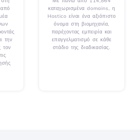
 στη
Με πάνω από 114,864
 από
καταχωρισμένα domains, η
μέα
Hostico είναι ένα αξιόπιστο
νων
όνομα στη βιομηχανία,
ροντάς
παρέχοντας εμπειρία και
ι την
επαγγελματισμό σε κάθε
ς τον
στάδιο της διαδικασίας.
τις
ρησής