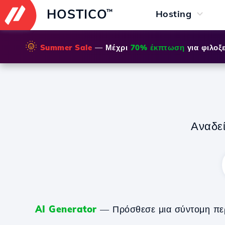
HOSTICO
™
Hosting
🌞
Summer Sale
— Μέχρι
70% έκπτωση
για φιλοξε
Αναδε
AI Generator
— Πρόσθεσε μια σύντομη περιγ