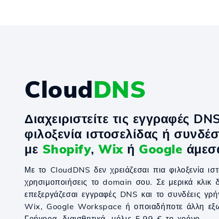
Cloud
DNS
Διαχειριστείτε τις εγγραφές DN
φιλοξενία ιστοσελίδας ή συνδέσ
με
Shopify
,
Wix
ή
Google
άμεσ
Με το CloudDNS δεν χρειάζεσαι πια φιλοξενία ιστ
χρησιμοποιήσεις το domain σου. Σε μερικά κλικ δ
επεξεργάζεσαι εγγραφές DNS και το συνδέεις γρή
Wix, Google Workspace ή οποιαδήποτε άλλη εξω
Γρήγορα, διαισθητικά, μόλις 5.99 € το χρόνο.