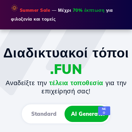
🌞
Summer Sale
— Μέχρι
70% έκπτωση
για
φιλοξενία και τομείς
Διαδικτυακοί τόποι
.FUN
Αναδείξτε την
τέλεια τοποθεσία
για την
επιχείρησή σας!
ΝΈ
Standard
AI Generator
Ο