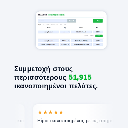
Συμμετοχή στους
περισσότερους
51,915
ικανοποιημένοι πελάτες.
★★★★★
★
ση και αποτελεσματική τεχνική υποστήριξη.
Είμαι ικανοποιημένος με τις υπηρεσίες που π
Συγ