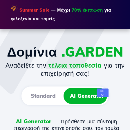
🌞
Summer Sale
— Μέχρι
70% έκπτωση
για
φιλοξενία και τομείς
Δομίνια
.GARDEN
Αναδείξτε την
τέλεια τοποθεσία
για την
επιχείρησή σας!
ΝΈ
Standard
AI Generator
Ο
AI Generator
— Πρόσθεσε μια σύντομη
περιγραφή της επιχείρησής σου, τον τομέα