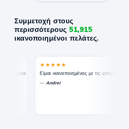
Συμμετοχή στους
περισσότερους
51,915
ικανοποιημένοι πελάτες.
★★★★★
★
εση και αποτελεσματική τεχνική υποστήριξη.
Είμαι ικανοποιημένος με τις υπηρεσίες που 
Συ
—
Andrei