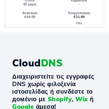
Grace
Καραντίνα
40 μέρες
-
Ανάκτηση
Ενεργοποίηση
€49.99
€31.99
έτος
Cloud
DNS
Διαχειριστείτε τις εγγραφές
DNS χωρίς φιλοξενία
ιστοσελίδας ή συνδέστε το
домένιο με
Shopify
,
Wix
ή
Google
άμεσα!