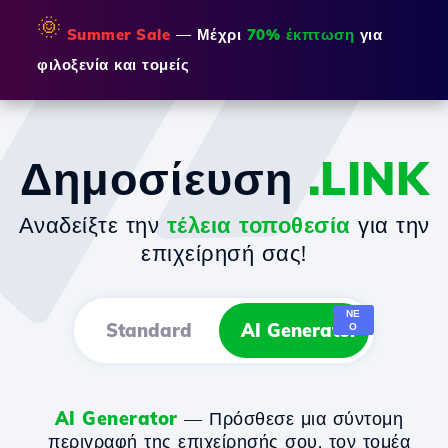
🌞
Summer Sale
— Μέχρι
70% έκπτωση
για
φιλοξενία και τομείς
Δημοσίευση
.LINK
Αναδείξτε την
τέλεια τοποθεσία
για την
επιχείρησή σας!
ΝΈ
Standard
AI Generator
Ο
AI Generator
— Πρόσθεσε μια σύντομη
περιγραφή της επιχείρησής σου, τον τομέα