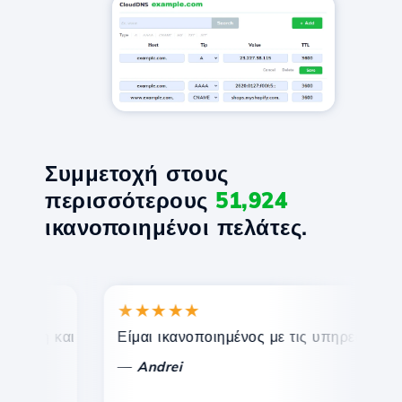
Συμμετοχή στους
περισσότερους
51,924
ικανοποιημένοι πελάτες.
★★★★★
★
ση και αποτελεσματική τεχνική υποστήριξη.
Είμαι ικανοποιημένος με τις υπηρεσίες που π
Συγ
—
—
Andrei