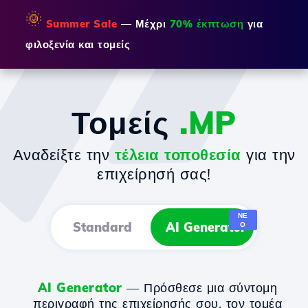
🌞
Summer Sale
— Μέχρι
70% έκπτωση
για
φιλοξενία και τομείς
Τομείς
.MP
Αναδείξτε την
τέλεια τοποθεσία
για την
επιχείρησή σας!
ΝΈ
Standard
AI Generator
Ο
AI Generator
— Πρόσθεσε μια σύντομη
περιγραφή της επιχείρησής σου, τον τομέα