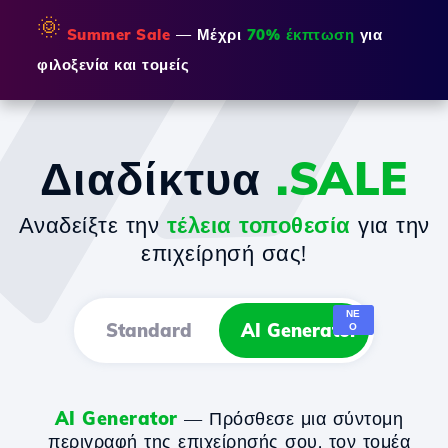
🌞
Summer Sale
— Μέχρι
70% έκπτωση
για
φιλοξενία και τομείς
Διαδίκτυα
.SALE
Αναδείξτε την
τέλεια τοποθεσία
για την
επιχείρησή σας!
ΝΈ
Standard
AI Generator
Ο
AI Generator
— Πρόσθεσε μια σύντομη
περιγραφή της επιχείρησής σου, τον τομέα