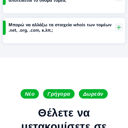
αποτελείται το όνομα τομέα;
Μπορώ να αλλάξω τα στοιχεία whois των τομέων
.net, .org, .com, κ.λπ.;
Νέο
Γρήγορα
Δωρεάν
Θέλετε να
μετακομίσετε σε