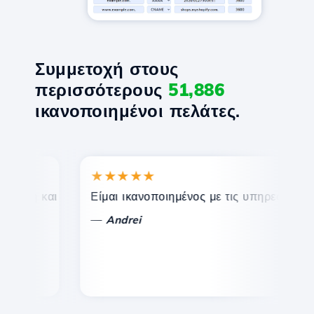
Συμμετοχή στους
περισσότερους
51,886
ικανοποιημένοι πελάτες.
★★★★★
★
η και αποτελεσματική τεχνική υποστήριξη.
Είμαι ικανοποιημένος με τις υπηρεσίες που π
Συγ
—
—
Andrei
V