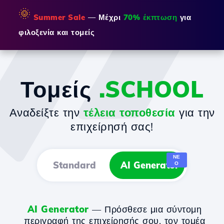
🌞
Summer Sale
— Μέχρι
70% έκπτωση
για
φιλοξενία και τομείς
Τομείς
.SCHOOL
Αναδείξτε την
τέλεια τοποθεσία
για την
επιχείρησή σας!
ΝΈ
Standard
AI Generator
Ο
AI Generator
— Πρόσθεσε μια σύντομη
περιγραφή της επιχείρησής σου, τον τομέα