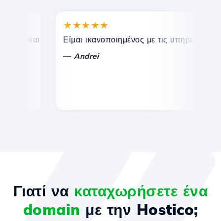
★★★★★
★
η και αποτελεσματική τεχνική υποστήριξη.
Είμαι ικανοποιημένος με τις υπηρεσίες που πρ
Συγ
—
—
Andrei
V
Γιατί να
καταχωρήσετε ένα
domain
με την Hostico;