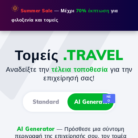
🌞
Summer Sale
— Μέχρι
70% έκπτωση
για
φιλοξενία και τομείς
Τομείς
.TRAVEL
Αναδείξτε την
τέλεια τοποθεσία
για την
επιχείρησή σας!
ΝΈ
Standard
AI Generator
Ο
AI Generator
— Πρόσθεσε μια σύντομη
περιγραφή της επιχείρησής σου, τον τομέα