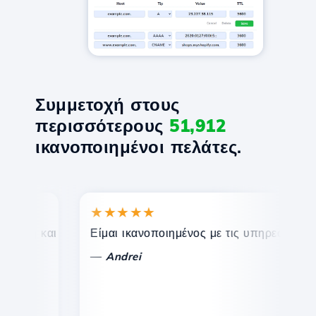
Συμμετοχή στους
περισσότερους
51,912
ικανοποιημένοι πελάτες.
★★★★★
★
η και αποτελεσματική τεχνική υποστήριξη.
Είμαι ικανοποιημένος με τις υπηρεσίες που πρ
Συγ
—
—
Andrei
V