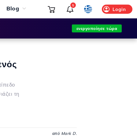
5
Blog
Login
ενεργοποίησε τώρα
ενός
πίπεδο
ιάζει τη
από Mark D.