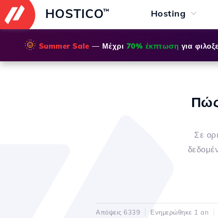
HOSTICO
™
Hosting
🌞
Summer Sale
— Μέχρι
70% έκπτωση
για φιλοξε
Πώς
Σε ορ
δεδομέν
Απόψεις 6339
Ενημερώθηκε 1 an