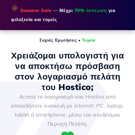
🌞
Summer Sale
— Μέχρι
70% έκπτωση
για
φιλοξενία και τομείς
Συχνές Ερωτήσεις
•
Τυχαία
Χρειάζομαι υπολογιστή για
να αποκτήσω πρόσβαση
στον λογαριασμό πελάτη
του Hostico;
Αccess το λογαριασμό σου Hostico από
οποιαδήποτε συσκευή με internet: PC, laptop,
tablet ή smartphone, μέσω του συνδέσμου
Περιοχή Πελάτη.