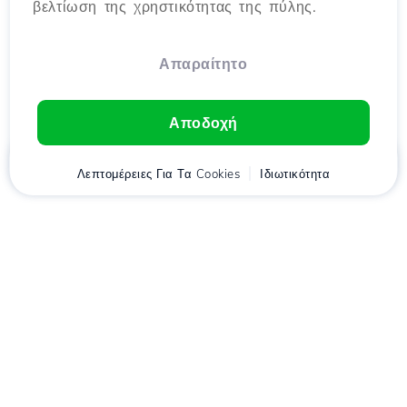
βελτίωση της χρηστικότητας της πύλης.
Απαραίτητο
Αποδοχή
Αρχική
Λεπτομέρειες Για Τα Cookies
Πελάτης
Καλάθι
Ιδιωτικότητα
Chat
Μενού
Κατέβασε την εφαρμογή
Hostico