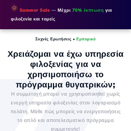
🌞
Summer Sale
— Μέχρι
70% έκπτωση
για
φιλοξενία και τομείς
Συχνές Ερωτήσεις
•
Εμπορικό
Χρειάζομαι να έχω υπηρεσία
φιλοξενίας για να
χρησιμοποιήσω το
πρόγραμμα θυγατρικών;
Η συμμετοχή μπορεί να χρησιμοποιηθεί χωρίς
ενεργή υπηρεσία φιλοξενίας στον λογαριασμό
πελάτη. Μάθε πώς μπορείς να ενεργοποιήσεις
το απλό και αποτελεσματικό πρόγραμμα
συμμετοχής!