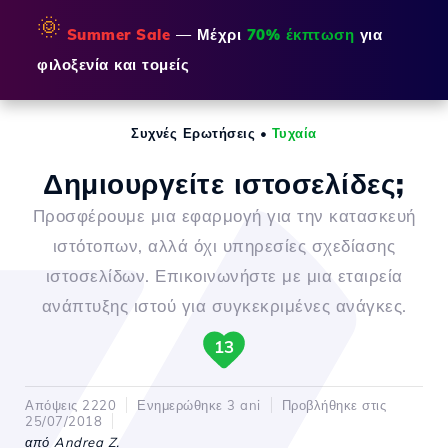
🌞
Summer Sale
— Μέχρι
70% έκπτωση
για
φιλοξενία και τομείς
Συχνές Ερωτήσεις
•
Τυχαία
Δημιουργείτε ιστοσελίδες;
Προσφέρουμε μια εφαρμογή για την κατασκευή
ιστότοπων, αλλά όχι υπηρεσίες σχεδίασης
ιστοσελίδων. Επικοινωνήστε με μια εταιρεία
ανάπτυξης ιστού για συγκεκριμένες ανάγκες.
13
Απόψεις 2220
Ενημερώθηκε 3 ani
Προβλήθηκε στις
25/07/2018
από Andrea Z.