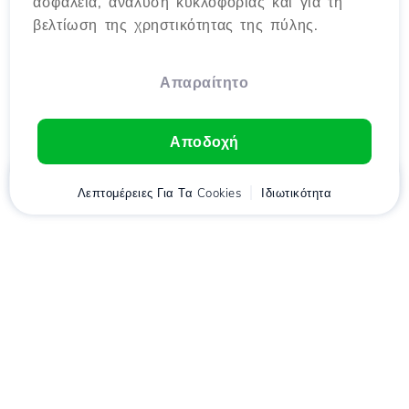
ασφάλεια, ανάλυση κυκλοφορίας και για τη
βελτίωση της χρηστικότητας της πύλης.
Απαραίτητο
Αποδοχή
Αρχική
Λεπτομέρειες Για Τα Cookies
Πελάτης
Καλάθι
Ιδιωτικότητα
Chat
Μενού
Κατέβασε την εφαρμογή
Hostico