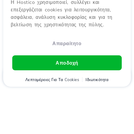
Η Hostico χρησιμοποιεί, συλλέγει και
επεξεργάζεται cookies για λειτουργικότητα,
ασφάλεια, ανάλυση κυκλοφορίας και για τη
βελτίωση της χρηστικότητας της πύλης.
Απαραίτητο
Αποδοχή
Αρχική
Λεπτομέρειες Για Τα Cookies
Πελάτης
Καλάθι
Ιδιωτικότητα
Chat
Μενού
Κατέβασε την εφαρμογή
Hostico