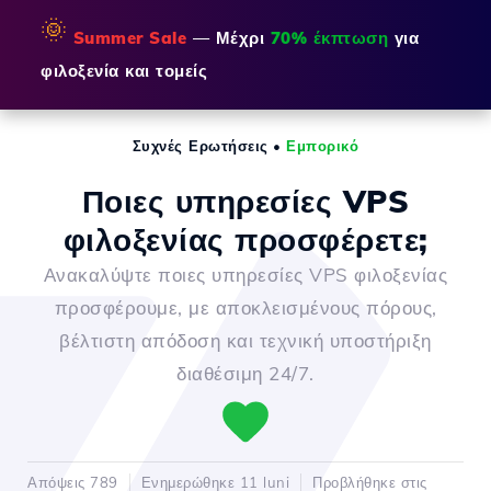
🌞
Summer Sale
— Μέχρι
70% έκπτωση
για
φιλοξενία και τομείς
Συχνές Ερωτήσεις
•
Εμπορικό
Ποιες υπηρεσίες VPS
φιλοξενίας προσφέρετε;
Ανακαλύψτε ποιες υπηρεσίες VPS φιλοξενίας
προσφέρουμε, με αποκλεισμένους πόρους,
βέλτιστη απόδοση και τεχνική υποστήριξη
διαθέσιμη 24/7.
Απόψεις 789
Ενημερώθηκε 11 luni
Προβλήθηκε στις