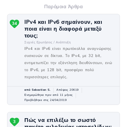
Παρόμοια Άρθρα
IPv4 και IPv6 σημαίνουν, και
34
ποια είναι η διαφορά μεταξύ
τους;
Συχνές Ερωτήσεις /
Ανάπτυξη
IPv4 και IPv6 είναι πρωτόκολλα αναγνώρισης
συσκευών σε δίκτυα. Το IPv4, με 32 bit,
αντιμετωπίζει την εξάντληση διευθύνσεων, ενώ
το IPv6, με 128 bit, προσφέρει πολύ
περισσότερες επιλογές.
από Sebastian S.
Απόψεις 20619
Ενημερώθηκε πριν από 11 μήνες
Προβλήθηκε στις 24/04/2019
Πώς να επιλέξω το σωστό
3
πακέτο φιλοξενίας ιστοσελίδων;