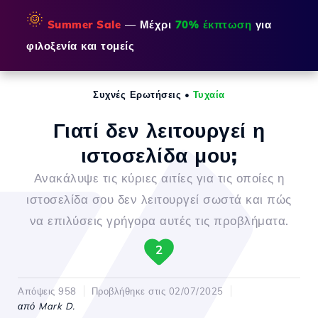
🌞
Summer Sale
— Μέχρι
70% έκπτωση
για
φιλοξενία και τομείς
Συχνές Ερωτήσεις
•
Τυχαία
Γιατί δεν λειτουργεί η
ιστοσελίδα μου;
Ανακάλυψε τις κύριες αιτίες για τις οποίες η
ιστοσελίδα σου δεν λειτουργεί σωστά και πώς
να επιλύσεις γρήγορα αυτές τις προβλήματα.
2
Απόψεις 958
Προβλήθηκε στις 02/07/2025
από Mark D.