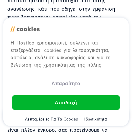
πιστοποιητικού ή η αποτυχία αυτόματης
ανανέωσης, κάτι που οδηγεί στην εμφάνιση
προειδοποιήσεων ασφαλείας κατά την
πρόσβαση στον ιστότοπο.
//
cookies
Συνιστώμενη λύση:
Η Hostico χρησιμοποιεί, συλλέγει και
επεξεργάζεται cookies για λειτουργικότητα,
Αν το πακέτο είναι νέο, ελέγξτε ότι όλοι οι
ασφάλεια, ανάλυση κυκλοφορίας και για τη
σύνδεσμοι στη σελίδα οδηγούν στην έκδοση
βελτίωση της χρηστικότητας της πύλης.
HTTPS και περιμένετε μερικές ώρες ώστε το
σύστημα να δημιουργήσει αυτόματα το
Απαραίτητο
πιστοποιητικό και να ολοκληρωθεί η
εξάπλωση.
Αποδοχή
Εάν η υπηρεσία είναι ενεργή εδώ και αρκετό
Αρχική
Λεπτομέρειες Για Τα Cookies
Πελάτης
Καλάθι
Ιδιωτικότητα
Chat
Μενού
καιρό και το πιστοποιητικό έχει λήξει ή δεν
είναι πλέον έγκυρο, σας προτείνουμε να