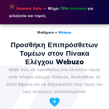
🌞
Summer Sale
— Μέχρι
70% έκπτωση
για
φιλοξενία και τομείς
Μαθήματα
•
Webuzo
Προσθήκη Επιπρόσθετων
Τομέων στον Πίνακα
Ελέγχου Webuzo
Μάθε πώς να προσθέσεις ένα επιπλέον τομέα
στον πίνακα ελέγχου Webuzo. Ακολούθησε τα
απλά βήματα για να διαχειριστείς τους τομείς και
τους υποτομείς αποτελεσματικά.
4