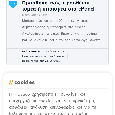
Προσθήκη ενός προσθέτου
17
τομέα ή υποτομέα στο cPanel
Μαθήματα /
cPanel
Μάθετε πώς να προσθέσετε έναν τομέα
συμπλήρωσης ή υποτομέα στο cPanel.
Ακολουθήστε τα απλά βήματα για τη ρύθμιση
και βεβαιωθείτε ότι ο τομέας λειτουργεί σωστά.
από Florin P.
Απόψεις 8111
Ενημερώθηκε πριν από 1 χρόνο
Προβλήθηκε στις 26/06/2017
Εγκατάσταση μιας εφαρμογής
15
//
cookies
χρησιμοποιώντας το πρόσθετο
Softaculous του cPanel
Η Hostico χρησιμοποιεί, συλλέγει και
Μαθήματα /
Softaculous
επεξεργάζεται cookies για λειτουργικότητα,
Ανακαλύψτε πώς να εγκαταστήσετε
ασφάλεια, ανάλυση κυκλοφορίας και για τη
διαδικτυακές εφαρμογές χρησιμοποιώντας το
βελτίωση της χρηστικότητας της πύλης.