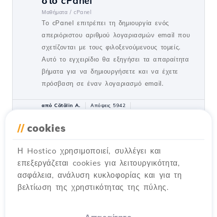
στο cPanel
Μαθήματα /
cPanel
Το cPanel επιτρέπει τη δημιουργία ενός
απεριόριστου αριθμού λογαριασμών email που
σχετίζονται με τους φιλοξενούμενους τομείς.
Αυτό το εγχειρίδιο θα εξηγήσει τα απαραίτητα
βήματα για να δημιουργήσετε και να έχετε
πρόσβαση σε έναν λογαριασμό email.
από Cătălin A.
Απόψεις 5942
Ενημερώθηκε πριν από 2 χρόνια
Προβλήθηκε στις 28/06/2017
//
cookies
Η Hostico χρησιμοποιεί, συλλέγει και
Ρυθμίσεις SSH στο Webuzo
20
επεξεργάζεται cookies για λειτουργικότητα,
Μαθήματα /
Webuzo
ασφάλεια, ανάλυση κυκλοφορίας και για τη
Σε αυτό το tutorial, μάθετε πώς να
βελτίωση της χρηστικότητας της πύλης.
αποκλείσετε την πρόσβαση SSH στον
διακομιστή Webuzo, ενεργοποιώντας τη
σύνδεση και ρυθμίζοντας την απαραίτητη θύρα.