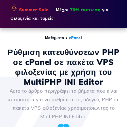
🌞
Summer Sale
— Μέχρι
70% έκπτωση
για
φιλοξενία και τομείς
Μαθήματα
•
cPanel
Ρύθμιση κατευθύνσεων PHP
σε cPanel σε πακέτα VPS
φιλοξενίας με χρήση του
MultiPHP INI Editor
Αυτό το άρθρο περιγράφει τα βήματα που είναι
απαραίτητα για να ρυθμίσετε τις οδηγίες PHP σε
πακέτα VPS φιλοξενίας χρησιμοποιώντας το
MultiPHP INI Editor.