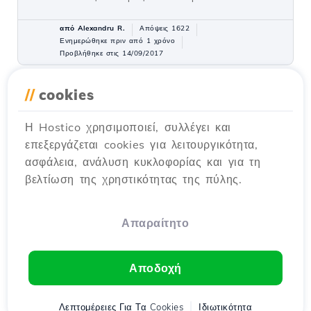
από Alexandru R.
Απόψεις 1622
Ενημερώθηκε πριν από 1 χρόνο
Προβλήθηκε στις 14/09/2017
//
cookies
Διαχείριση Domain στο πάνελ
4
Webuzo
Η Hostico χρησιμοποιεί, συλλέγει και
Μαθήματα /
Webuzo
επεξεργάζεται cookies για λειτουργικότητα,
Μάθετε πώς να διαχειρίζεστε τα επιπρόσθετα
ασφάλεια, ανάλυση κυκλοφορίας και για τη
domains στον πίνακα ελέγχου Webuzo. Το
βελτίωση της χρηστικότητας της πύλης.
tutorial καλύπτει τα βήματα για επεξεργασία,
διαγραφή και προσθήκη domains και
subdomains.
Απαραίτητο
από Alexandru R.
Απόψεις 1397
Ενημερώθηκε πριν από 1 χρόνο
Αποδοχή
Προβλήθηκε στις 14/09/2017
Λεπτομέρειες Για Τα Cookies
Ιδιωτικότητα