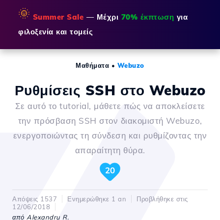
🌞
Summer Sale
— Μέχρι
70% έκπτωση
για
φιλοξενία και τομείς
Μαθήματα
•
Webuzo
Ρυθμίσεις SSH στο Webuzo
Σε αυτό το tutorial, μάθετε πώς να αποκλείσετε
την πρόσβαση SSH στον διακομιστή Webuzo,
ενεργοποιώντας τη σύνδεση και ρυθμίζοντας την
απαραίτητη θύρα.
20
Απόψεις 1537
Ενημερώθηκε 1 an
Προβλήθηκε στις
12/06/2018
από Alexandru R.