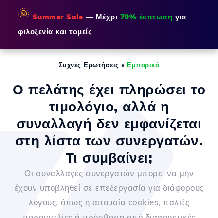
🌞
Summer Sale
— Μέχρι
70% έκπτωση
για
φιλοξενία και τομείς
Συχνές Ερωτήσεις
•
Εμπορικό
Ο πελάτης έχει πληρώσει το
τιμολόγιο, αλλά η
συναλλαγή δεν εμφανίζεται
στη λίστα των συνεργατών.
Τι συμβαίνει;
Οι συναλλαγές συνεργατών μπορεί να μην
έχουν υποβληθεί σε επεξεργασία για διάφορους
λόγους, όπως η απουσία cookies, παλιές
παραγγελίες ή πρόσβαση από διαφορετικές