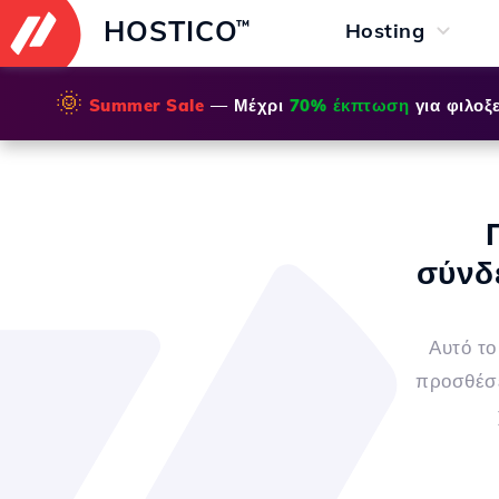
HOSTICO
™
Hosting
🌞
Summer Sale
— Μέχρι
70% έκπτωση
για φιλοξε
σύνδ
Αυτό το
προσθέσε