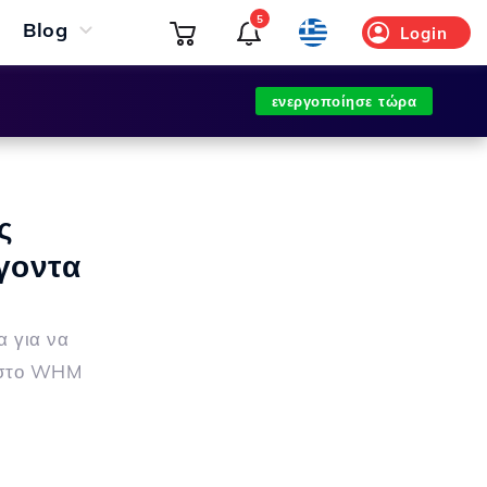
5
Blog
Login
ενεργοποίησε τώρα
ς
γοντα
α για να
η στο WHM
.