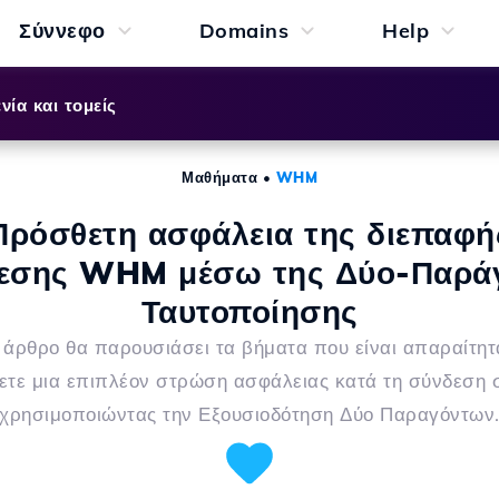
Σύννεφο
Domains
Help
νία και τομείς
Μαθήματα
•
WHM
Πρόσθετη ασφάλεια της διεπαφή
εσης WHM μέσω της Δύο-Παρά
Ταυτοποίησης
 άρθρο θα παρουσιάσει τα βήματα που είναι απαραίτητ
τε μια επιπλέον στρώση ασφάλειας κατά τη σύνδεσ
χρησιμοποιώντας την Εξουσιοδότηση Δύο Παραγόντων